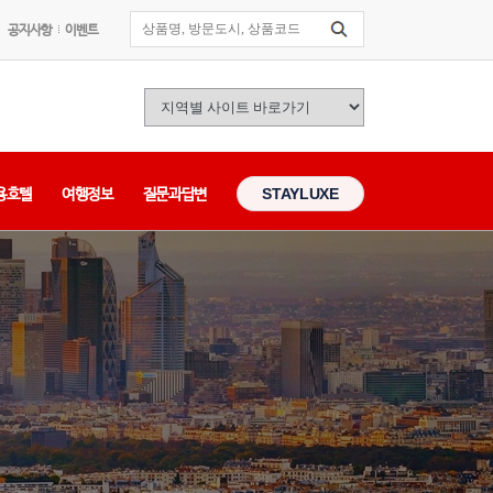
공지사항
이벤트
용호텔
여행정보
질문과답변
STAYLUXE