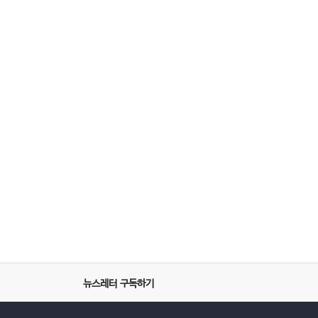
뉴스레터 구독하기