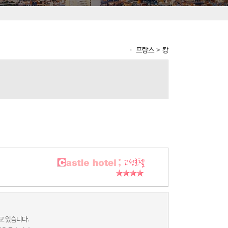
ㆍ 프랑스 > 캉
고 있습니다.